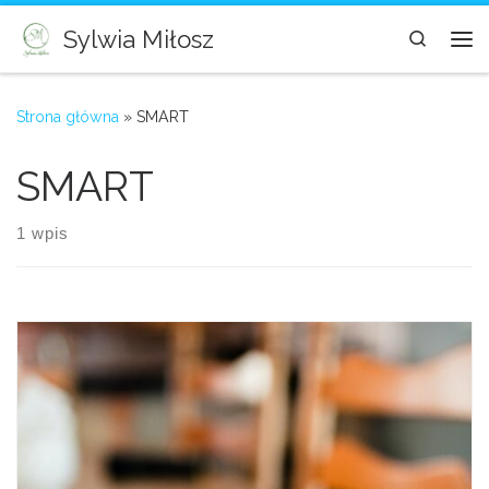
Skip to content
Sylwia Miłosz
Search
Me
Strona główna
»
SMART
SMART
1 wpis