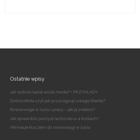
Ostatnie wpisy
Jak wybrać kanał social media? + PRZYKŁADY
Dobra oferta czyli jak przyciągnąć uwagę klienta?
Równowaga w życiu i pracy – jak ją znaleźć?
Jak sprawdzić pomysł na biznes w 4 krokach?
Afirmacje kluczem do równowagi w życiu