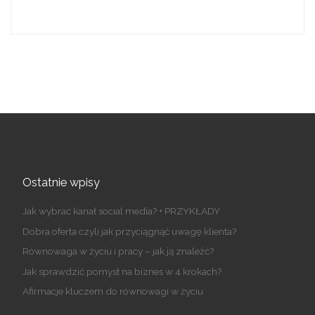
Ostatnie wpisy
Jak wybrać kanał social media? + PRZYKŁADY
Dobra oferta czyli jak przyciągnąć uwagę klienta?
Równowaga w życiu i pracy – jak ją znaleźć?
Jak sprawdzić pomysł na biznes w 4 krokach?
Afirmacje kluczem do równowagi w życiu