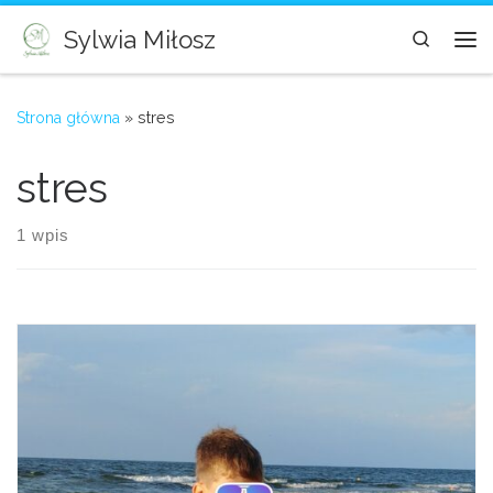
Skip to content
Sylwia Miłosz
Search
Me
Strona główna
»
stres
stres
1 wpis