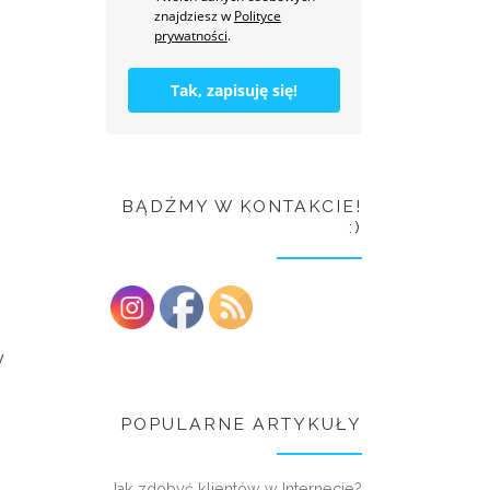
znajdziesz w
Polityce
prywatności
.
Tak, zapisuję się!
BĄDŹMY W KONTAKCIE!
:)
y
POPULARNE ARTYKUŁY
Jak zdobyć klientów w Internecie?