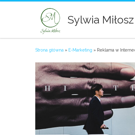
Skip to content
Sylwia Miłosz
Strona główna
»
E-Marketing
»
Reklama w Internec