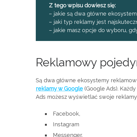
Z tego wpisu dowiesz się:
– jakie są dwa główne ekosystem
– jaki typ reklamy jest najskuteczn
– jakie masz opcje do wyboru, gd
Reklamowy pojedy
Są dwa główne ekosystemy reklamowe
reklamy w Google
(Google Ads). Każd
Ads możesz wyświetlać swoje reklamy
Facebook,
Instagram
Messenger.