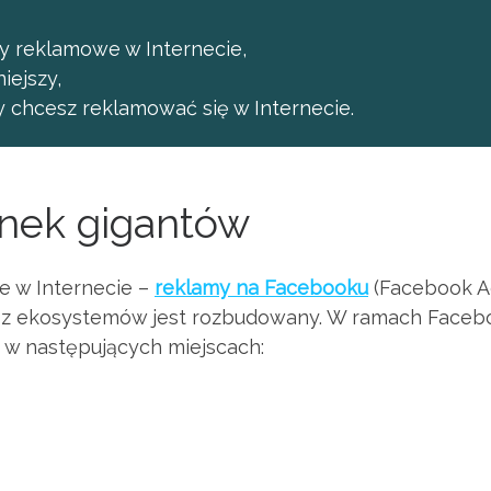
y reklamowe w Internecie,
iejszy,
y chcesz reklamować się w Internecie.
nek gigantów
 w Internecie –
reklamy na Facebooku
(Facebook Ad
y z ekosystemów jest rozbudowany. W ramach Faceb
 w następujących miejscach: