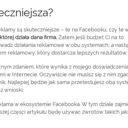
eczniejsza?
eklamy są skuteczniejsze – te na Facebooku, czy te 
tórej działa dana firma.
Zatem jeśli budżet Ci na to
rowadź działania reklamowe w obu systemach, a nast
em reklamowy, który dostarcza lepszych rezultatów.
tnym zdaniem, które wynika z mojego doświadczeni
i w Internecie. Oczywiście nie musisz się z nim zga
ik. Najlepiej będzie jak sama przetestujesz oba sys
z wnioski.
eklama w ekosystemie Facebooka. W tym dziale zajm
lszej części artykułu będę używać zwrotów takich jak