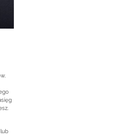
ów.
nego
asięg
esz.
 lub