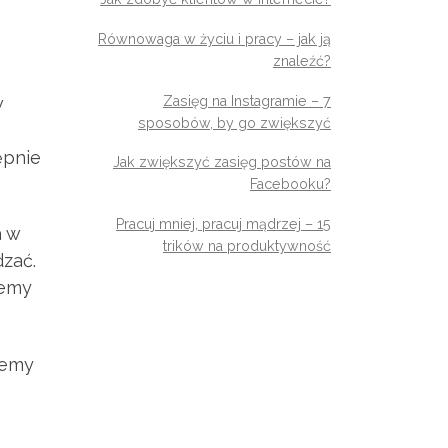
Równowaga w życiu i pracy – jak ją
znaleźć?
w
Zasięg na Instagramie – 7
sposobów, by go zwiększyć
ępnie
Jak zwiększyć zasięg postów na
Facebooku?
Pracuj mniej, pracuj mądrzej – 15
a w
trików na produktywność
dzać.
temy
iemy